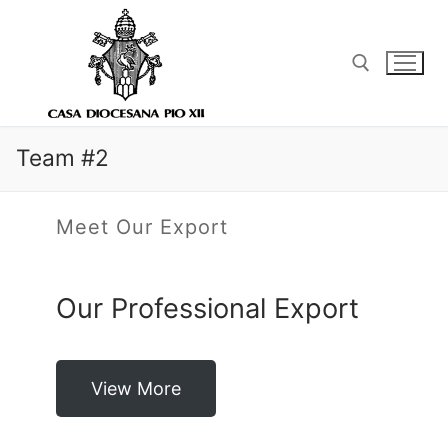
Ir
al
contenido
Buscar:
Team #2
Meet Our Export
Our Professional Export
View More